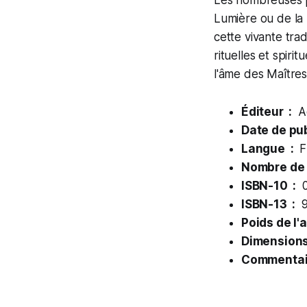
Les nombreuses p
Lumière ou de la
cette vivante tradi
rituelles et spiri
l'âme des Maîtres
Éditeur ‏ : ‎
Ac
Langue ‏ : ‎
F
ISBN-10 ‏ : ‎
0
ISBN-13 ‏ : ‎
9
Commentair