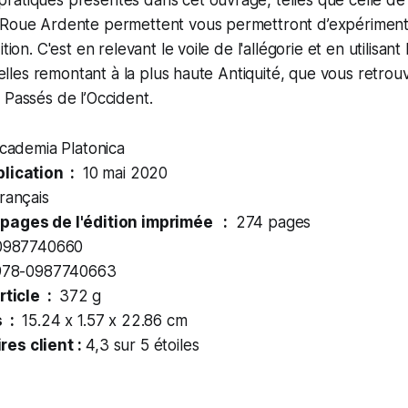
ratiques présentes dans cet ouvrage, telles que celle de
 Roue Ardente permettent vous permettront d’expériment
tion. C'est en relevant le voile de l'allégorie et en utilisan
tuelles remontant à la plus haute Antiquité, que vous retrouv
 Passés de l’Occident.
ademia Platonica
Date de publication ‏ : ‎
10 mai 2020
rançais
Nombre de pages de l'édition imprimée ‏ : ‎
274 pages
987740660
78-0987740663
Poids de l'article ‏ : ‎
372 g
Dimensions ‏ : ‎
15.24 x 1.57 x 22.86 cm
es client :
4,3 sur 5 étoiles