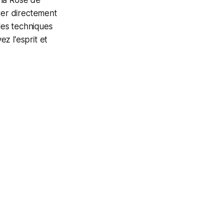
 la Rose de
er directement
t les techniques
ez l'esprit et