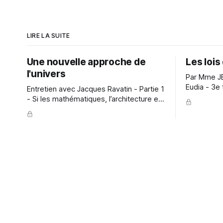
LIRE LA SUITE
Une nouvelle approche de
Les lois
l'univers
Par Mme J
Eudia - 3e trim
Entretien avec Jacques Ravatin - Partie 1
a compris l
- Si les mathématiques, l’architecture et
terrestre 
l’esthétique apportent d’innombrables
pèlerinage 
données descriptives et analytiques
corps est, 
concernant les Formes, aucune science
personnali
actuelle ne semble pourtant poser le
tard à dem
problème fondamental : « Que sont les
Formes ? ». Et surtout : «Que font les
Formes ?». Dès 1930, André de Bélizal
et