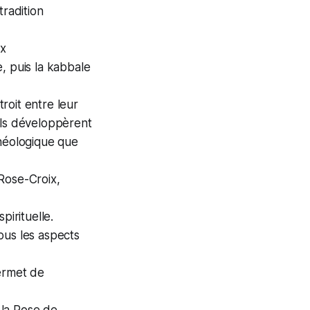
tradition
ux
, puis la kabbale
roit entre leur
 Ils développèrent
théologique que
Rose-Croix,
pirituelle.
ous les aspects
permet de