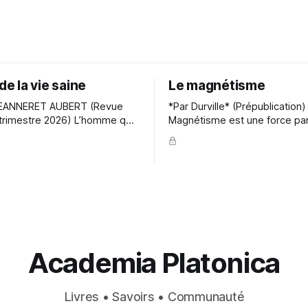
 de la vie saine
Le magnétisme
EANNERET AUBERT (Revue
*Par Durville* (Prépublication) L
estre 2026) L’homme qui
Magnétisme est une force part
a valeur et le but de la vie
inconnue dans son essence, 
cherchera à accomplir ce
de tous les corps ou agents d
avec dignité. Il sait que son
nature. Il présente beaucoup 
ici-bas, la maison de sa
avec l'aimant, l'électricité, la c
té immortelle, appelée plus
lumière, le mouvement. Deux 
eurer avec
ont expliqué ses action
Academia Platonica
Livres • Savoirs • Communauté