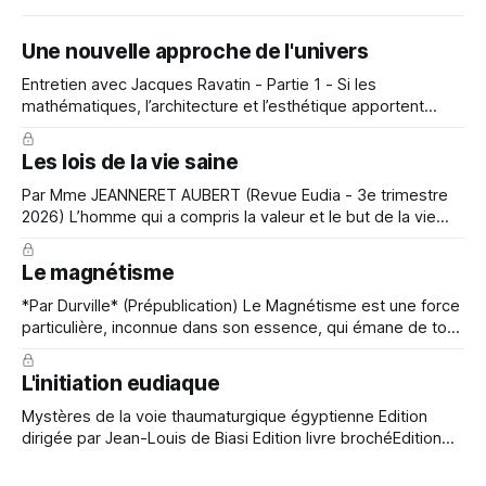
Une nouvelle approche de l'univers
Entretien avec Jacques Ravatin - Partie 1 - Si les
mathématiques, l’architecture et l’esthétique apportent
d’innombrables données descriptives et analytiques
concernant les Formes, aucune science actuelle ne semble
Les lois de la vie saine
pourtant poser le problème fondamental : « Que sont les
Formes ? ». Et surtout : «Que font les Formes ?». Dès 1930,
Par Mme JEANNERET AUBERT (Revue Eudia - 3e trimestre
André de Bélizal et
2026) L’homme qui a compris la valeur et le but de la vie
terrestre cherchera à accomplir ce pèlerinage avec dignité.
Il sait que son corps est, ici-bas, la maison de sa
Le magnétisme
personnalité immortelle, appelée plus tard à demeurer avec
*Par Durville* (Prépublication) Le Magnétisme est une force
particulière, inconnue dans son essence, qui émane de tous
les corps ou agents de la nature. Il présente beaucoup
d'analogies avec l'aimant, l'électricité, la chaleur, la lumière,
L'initiation eudiaque
le mouvement. Deux théories ont expliqué ses actions.
Cette
Mystères de la voie thaumaturgique égyptienne Edition
dirigée par Jean-Louis de Biasi Edition livre brochéEdition
numérique Kindle L’initiation s’est toujours donnée pour but
de pénétrer les grands mystères qui entourent l’existence :