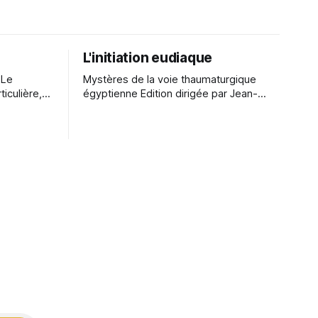
L'initiation eudiaque
e
Mystères de la voie thaumaturgique
iculière,
égyptienne Edition dirigée par Jean-
qui émane
Louis de Biasi Edition livre brochéEdition
e la
numérique Kindle L’initiation s’est
d'analogies
toujours donnée pour but de pénétrer
haleur, la
les grands mystères qui entourent
théories
l’existence : mystère de la vie et de la
s. Cette
mort, mystère des forces présentes en
nous et